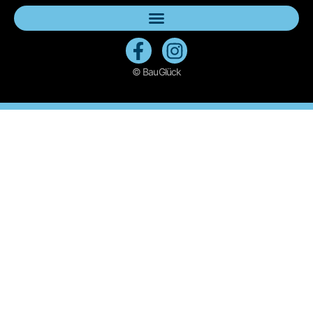
© BauGlück